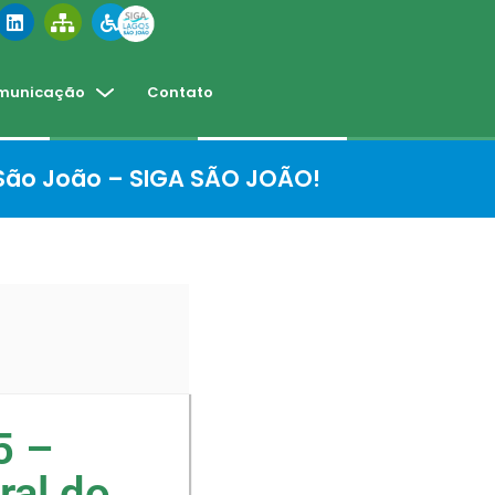
municação
Contato
 São João – SIGA SÃO JOÃO!
5 –
ral do