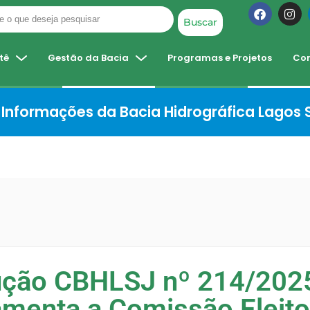
Buscar
tê
Gestão da Bacia
Programas e Projetos
Co
Informações da Bacia Hidrográfica Lagos
ução CBHLSJ nº 214/202
menta a Comissão Eleito