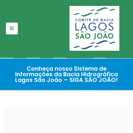
Pular
para
o
conteúdo
Conheça nosso Sistema de
Informações da Bacia Hidrográfica
Lagos São João – SIGA SÃO JOÃO!