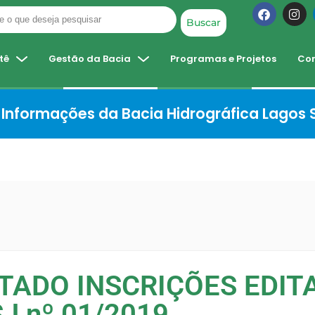
Buscar
tê
Gestão da Bacia
Programas e Projetos
Co
Informações da Bacia Hidrográfica Lagos
TADO INSCRIÇÕES EDIT
J nº 01/2019