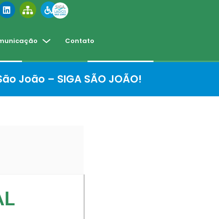
municação
Contato
 São João – SIGA SÃO JOÃO!
AL