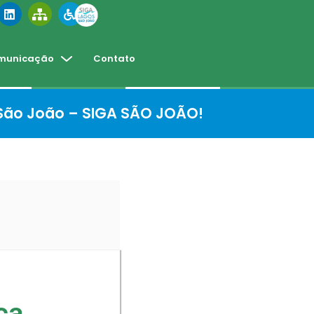
municação
Contato
 São João – SIGA SÃO JOÃO!
ca