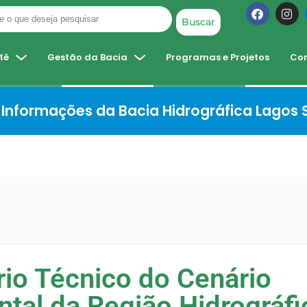
Buscar
tê
Gestão da Bacia
Programas e Projetos
Co
Informações da Bacia Hidrográfica Lagos
rio Técnico do Cenário
tal da Região Hidrográfi