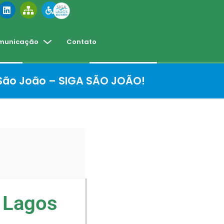
municação
Contato
 São João – SIGA SÃO JOÃO!
 Lagos