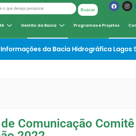
Buscar
tê
Gestão da Bacia
Programas e Projetos
Co
Informações da Bacia Hidrográfica Lagos
 de Comunicação Comitê
oão 2022