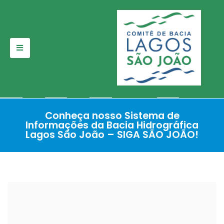
Pular
para
o
conteúdo
Conheça nosso Sistema de
Informações da Bacia Hidrográfica
Lagos São João – SIGA SÃO JOÃO!