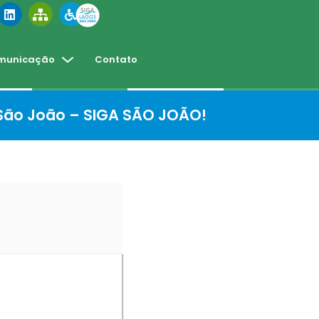
municação
Contato
 São João – SIGA SÃO JOÃO!