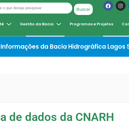
Buscar
tê
Gestão da Bacia
Programas e Projetos
Co
Informações da Bacia Hidrográfica Lagos
ha de dados da CNARH