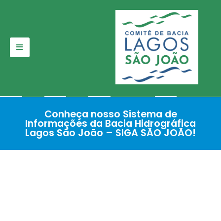
Pular
para
o
conteúdo
Conheça nosso Sistema de
Informações da Bacia Hidrográfica
Lagos São João – SIGA SÃO JOÃO!