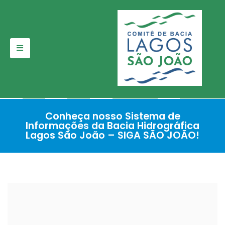
Pular
para
o
conteúdo
Conheça nosso Sistema de
Informações da Bacia Hidrográfica
Lagos São João – SIGA SÃO JOÃO!