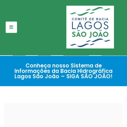
Pular
para
o
conteúdo
Conheça nosso Sistema de
Informações da Bacia Hidrográfica
Lagos São João – SIGA SÃO JOÃO!