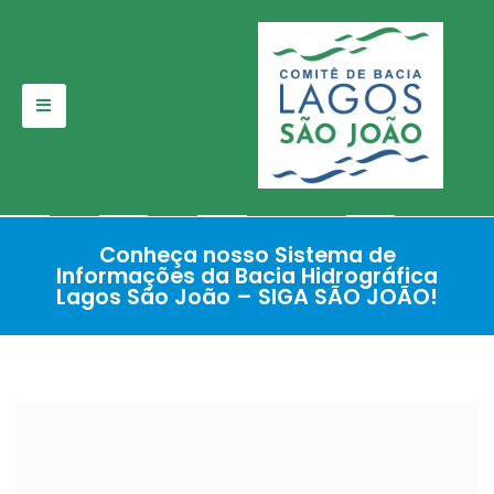
Pular
para
o
conteúdo
Conheça nosso Sistema de
Informações da Bacia Hidrográfica
Lagos São João – SIGA SÃO JOÃO!