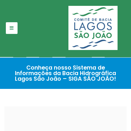
Pular
para
o
conteúdo
Conheça nosso Sistema de
Informações da Bacia Hidrográfica
Lagos São João – SIGA SÃO JOÃO!