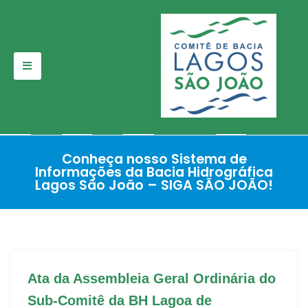
Pular
para
o
conteúdo
Conheça nosso Sistema de
Informações da Bacia Hidrográfica
Lagos São João – SIGA SÃO JOÃO!
Ata da Assembleia Geral Ordinária do
Sub-Comitê da BH Lagoa de