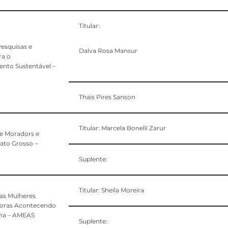
Titular:
Pesquisas e
Dalva Rosa Mansur
ra o
nto Sustentável –
Thais Pires Sanson
Titular: Marcela Bonelli Zarur
e Moradors e
to Grosso –
Suplente:
Titular: Sheila Moreira
as Mulheres
ras Acontecendo
ma – AMEAS
Suplente: