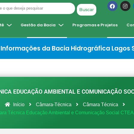
Buscar
tê
Gestão da Bacia
Programas e Projetos
Co
Informações da Bacia Hidrográfica Lagos
ICA EDUCAÇÃO AMBIENTAL E COMUNICAÇÃO SO
Início
Câmara-Técnica
Câmara Técnica
ra Técnica Educação Ambiental e Comunicação Social CT