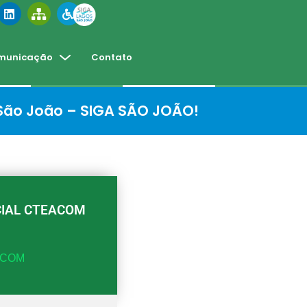
municação
Contato
 São João – SIGA SÃO JOÃO!
CIAL CTEACOM
EACOM