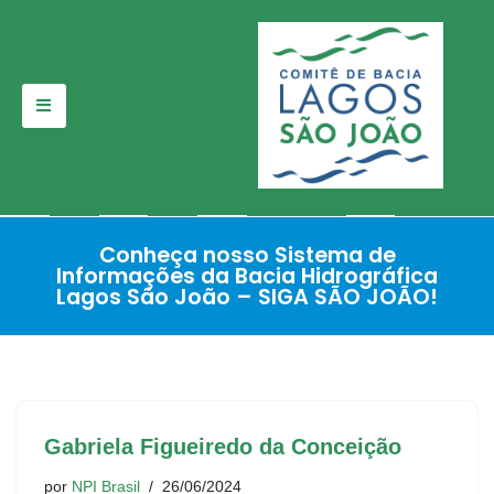
Pular
para
o
conteúdo
Conheça nosso Sistema de
Informações da Bacia Hidrográfica
Lagos São João – SIGA SÃO JOÃO!
Gabriela Figueiredo da Conceição
por
NPI Brasil
26/06/2024