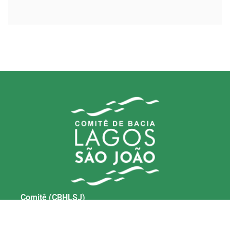
Comitê (CBHLSJ)
contato@cbhlagossaojoao.org.br