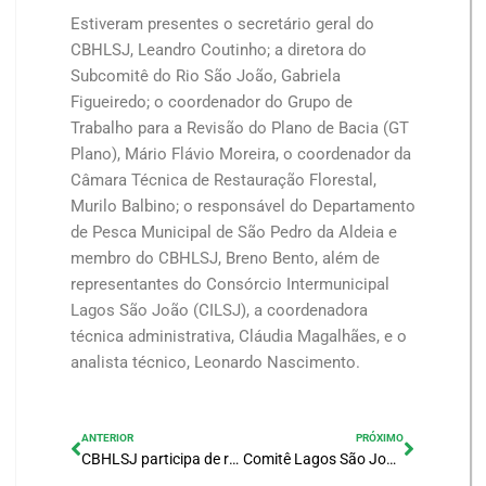
Estiveram presentes o secretário geral do
CBHLSJ, Leandro Coutinho; a diretora do
Subcomitê do Rio São João, Gabriela
Figueiredo; o coordenador do Grupo de
Trabalho para a Revisão do Plano de Bacia (GT
Plano), Mário Flávio Moreira, o coordenador da
Câmara Técnica de Restauração Florestal,
Murilo Balbino; o responsável do Departamento
de Pesca Municipal de São Pedro da Aldeia e
membro do CBHLSJ, Breno Bento, além de
representantes do Consórcio Intermunicipal
Lagos São João (CILSJ), a coordenadora
técnica administrativa, Cláudia Magalhães, e o
analista técnico, Leonardo Nascimento.
ANTERIOR
PRÓXIMO
CBHLSJ participa de reunião do Fórum Fluminense de Comitês de Bacias Hidrográficas
Comitê Lagos São João realiza 3ª Oficina de Participação Social para a Revisão do Plano de Recursos Hídricos