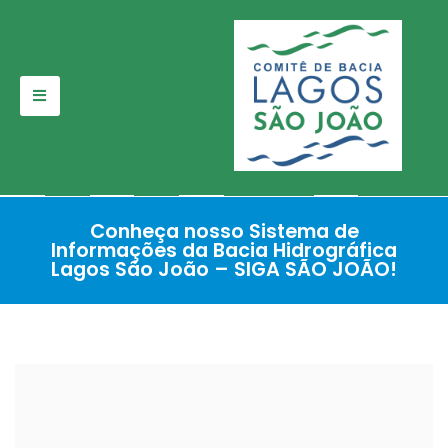
Pular
para
o
conteúdo
Conheça nosso Sistema de
Informações da Bacia Hidrográfica
Lagos São João – SIGA SÃO JOÃO!