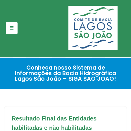
Pular
para
o
conteúdo
Conheça nosso Sistema de
Informações da Bacia Hidrográfica
Lagos São João – SIGA SÃO JOÃO!
Resultado Final das Entidades
habilitadas e não habilitadas