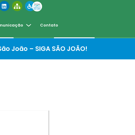
municação
Contato
 São João – SIGA SÃO JOÃO!