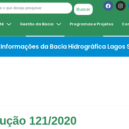
Buscar
tê
Gestão da Bacia
Programas e Projetos
Co
Informações da Bacia Hidrográfica Lagos
ução 121/2020