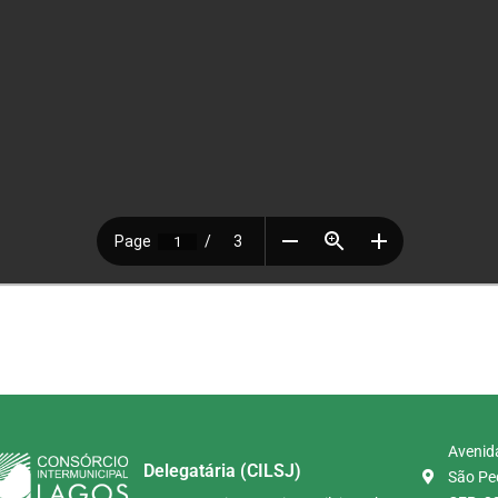
Avenida
Delegatária (CILSJ)
São Ped