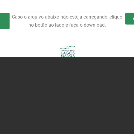
Caso o arquivo abaixo não esteja carregando, clique
no botão ao lado e faça o download.