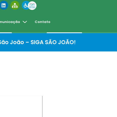
municação
Contato
 São João – SIGA SÃO JOÃO!