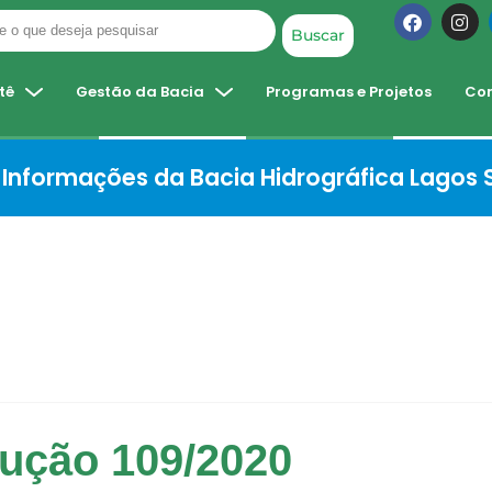
Buscar
tê
Gestão da Bacia
Programas e Projetos
Co
Informações da Bacia Hidrográfica Lagos
ução 109/2020