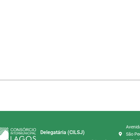
Avenida
Delegatária (CILSJ)
São Ped