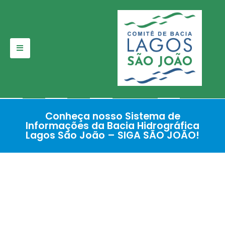
Pular
para
o
conteúdo
Conheça nosso Sistema de
Informações da Bacia Hidrográfica
Lagos São João – SIGA SÃO JOÃO!