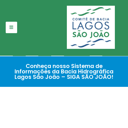
Pular
para
o
conteúdo
Conheça nosso Sistema de
Informações da Bacia Hidrográfica
Lagos São João – SIGA SÃO JOÃO!