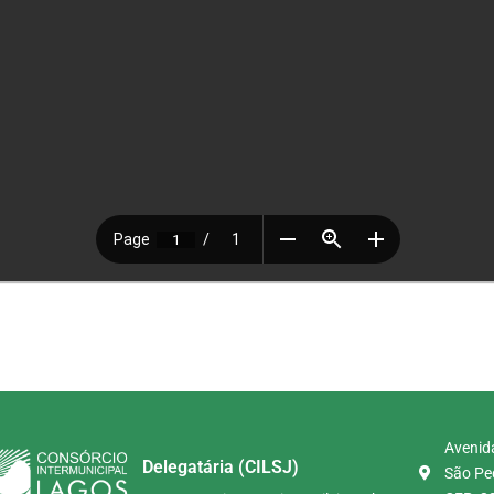
Avenida
Delegatária (CILSJ)
São Ped