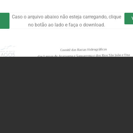
Caso o arquivo abaixo não esteja carregando, clique
no botão ao lado e faça o download.