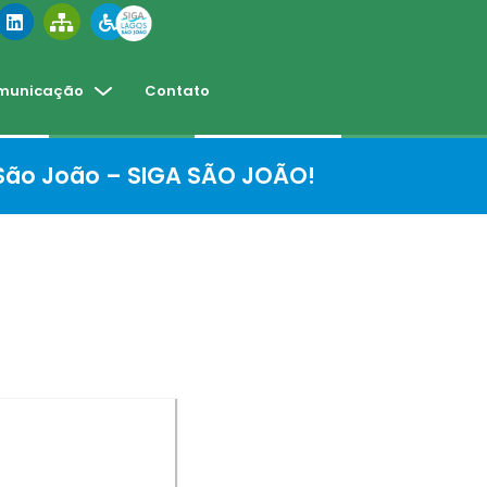
municação
Contato
 São João – SIGA SÃO JOÃO!