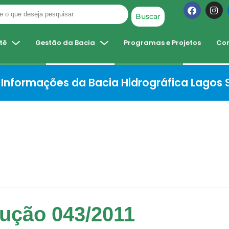
Buscar
tê
Gestão da Bacia
Programas e Projetos
Co
Informações da Bacia Hidrográfica Lagos
ução 043/2011