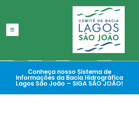
Pular
para
o
conteúdo
Conheça nosso Sistema de
Informações da Bacia Hidrográfica
Lagos São João – SIGA SÃO JOÃO!