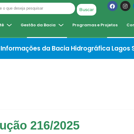
Buscar
tê
Gestão da Bacia
Programas e Projetos
Co
Informações da Bacia Hidrográfica Lagos
ução 216/2025