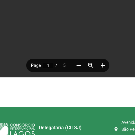
Avenida
Delegatária (CILSJ)
São Ped