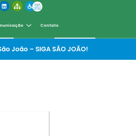
municação
Contato
 São João – SIGA SÃO JOÃO!