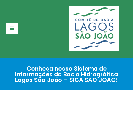
Pular
para
o
conteúdo
Conheça nosso Sistema de
Informações da Bacia Hidrográfica
Lagos São João – SIGA SÃO JOÃO!