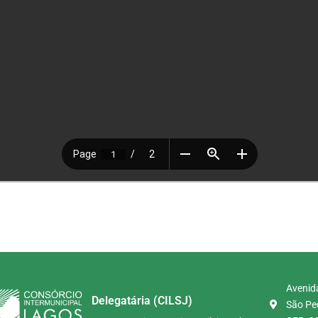
Avenida
Delegatária (CILSJ)
São Ped