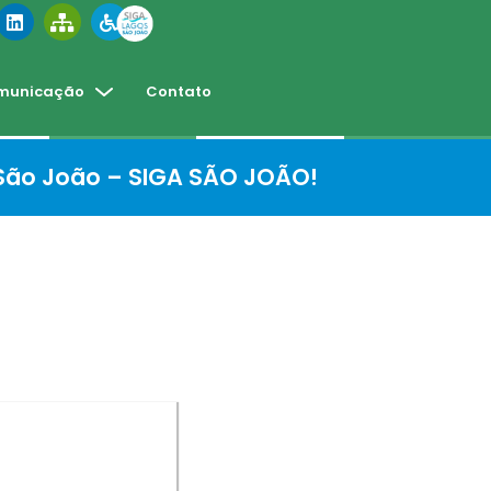
municação
Contato
 São João – SIGA SÃO JOÃO!