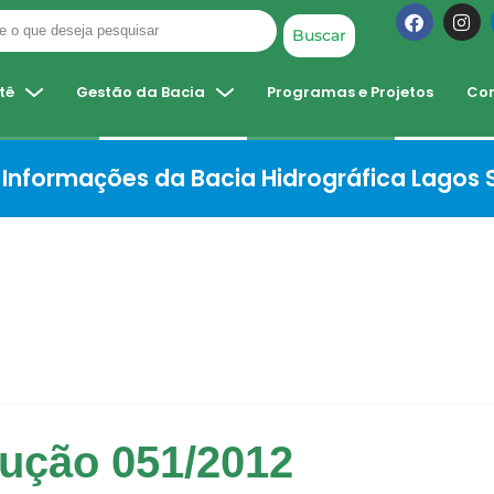
Buscar
tê
Gestão da Bacia
Programas e Projetos
Co
Informações da Bacia Hidrográfica Lagos
ução 051/2012