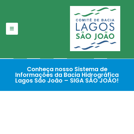
Pular
para
o
conteúdo
Conheça nosso Sistema de
Informações da Bacia Hidrográfica
Lagos São João – SIGA SÃO JOÃO!