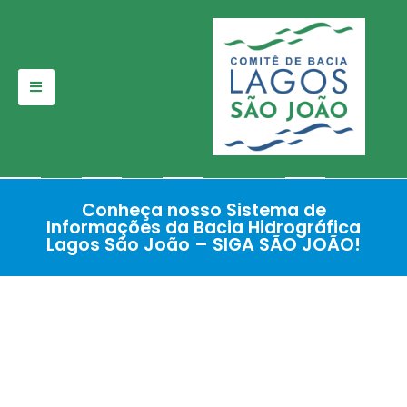
Pular
para
o
conteúdo
Conheça nosso Sistema de
Informações da Bacia Hidrográfica
Lagos São João – SIGA SÃO JOÃO!