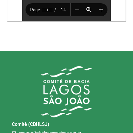
Comitê (CBHLSJ)
contato@cbhlagossaojoao.org.br