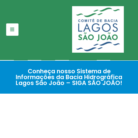
Pular
para
o
conteúdo
Conheça nosso Sistema de
Informações da Bacia Hidrográfica
Lagos São João – SIGA SÃO JOÃO!