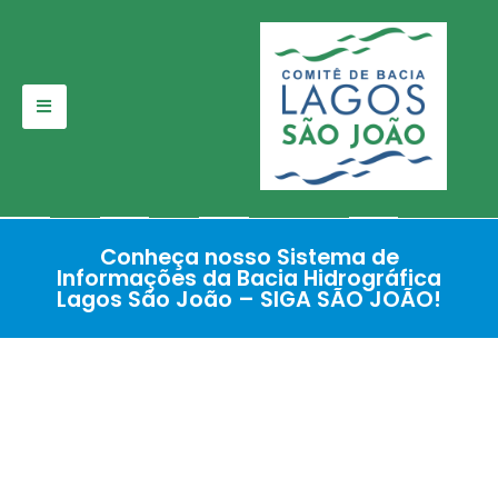
Pular
para
o
conteúdo
Conheça nosso Sistema de
Informações da Bacia Hidrográfica
Lagos São João – SIGA SÃO JOÃO!