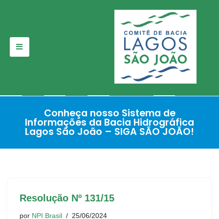
Pular
para
o
conteúdo
Conheça nosso Sistema de
Informações da Bacia Hidrográfica
Lagos São João – SIGA SÃO JOÃO!
Resolução Nº 131/15
por
NPI Brasil
25/06/2024