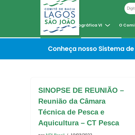
Pular
para
Região Hidrográfica VI
O Comi
o
conteúdo
Conheça nosso Sistema de 
SINOPSE DE REUNIÃO –
Reunião da Câmara
Técnica de Pesca e
Aquicultura – CT Pesca