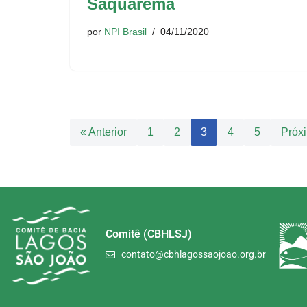
Saquarema
por
NPI Brasil
04/11/2020
« Anterior
1
2
3
4
5
Próx
Comitê (CBHLSJ)
contato@cbhlagossaojoao.org.br