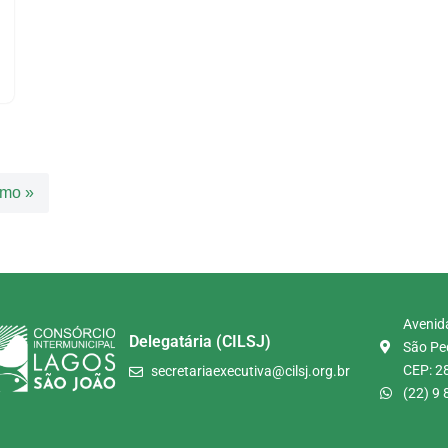
imo »
Avenida
Delegatária (CILSJ)
São Ped
CEP: 2
secretariaexecutiva@cilsj.org.br
(22) 9