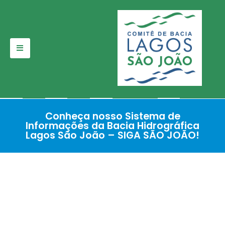
Pular
para
o
conteúdo
Conheça nosso Sistema de
Informações da Bacia Hidrográfica
Lagos São João – SIGA SÃO JOÃO!