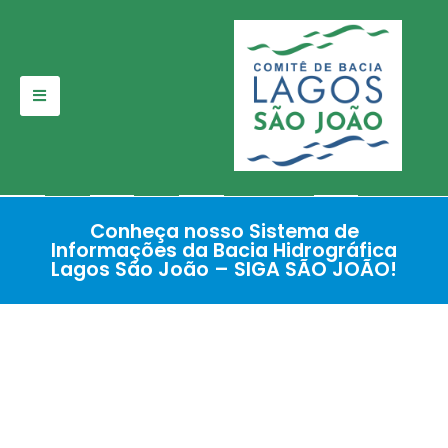
Pular
para
o
conteúdo
Conheça nosso Sistema de
Informações da Bacia Hidrográfica
Lagos São João – SIGA SÃO JOÃO!