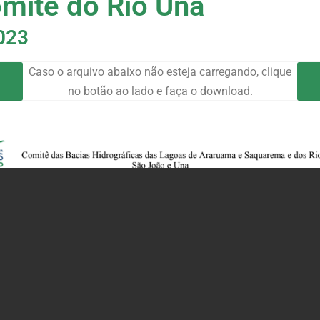
mitê do Rio Una
023
Caso o arquivo abaixo não esteja carregando, clique
no botão ao lado e faça o download.