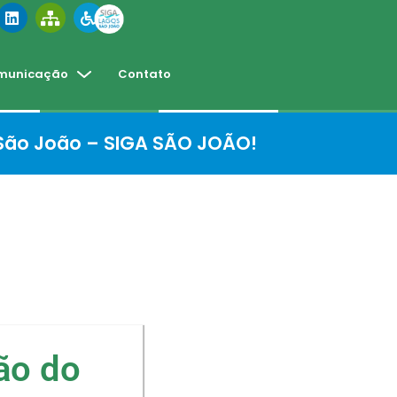
municação
Contato
 São João – SIGA SÃO JOÃO!
ão do