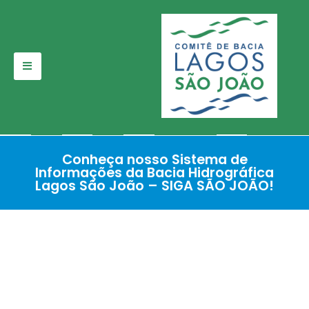
Pular
para
o
conteúdo
Conheça nosso Sistema de
Informações da Bacia Hidrográfica
Lagos São João – SIGA SÃO JOÃO!