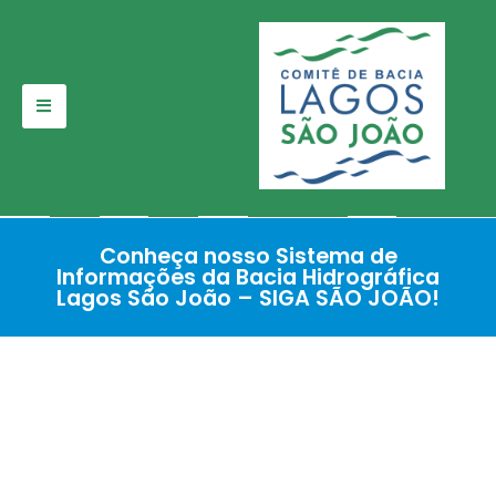
Pular
para
o
conteúdo
Conheça nosso Sistema de
Informações da Bacia Hidrográfica
Lagos São João – SIGA SÃO JOÃO!