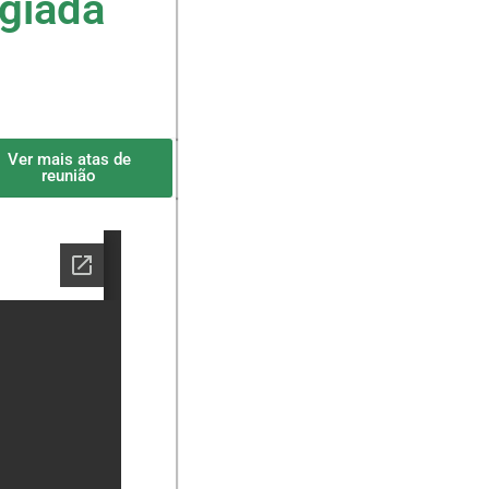
egiada
Ver mais atas de
reunião