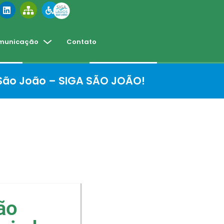
municação
Contato
 São João – SIGA SÃO JOÃO!
ão