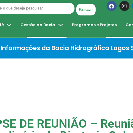
Buscar
tê
Gestão da Bacia
Programas e Projetos
Co
Informações da Bacia Hidrográfica Lagos
SE DE REUNIÃO – Reuni