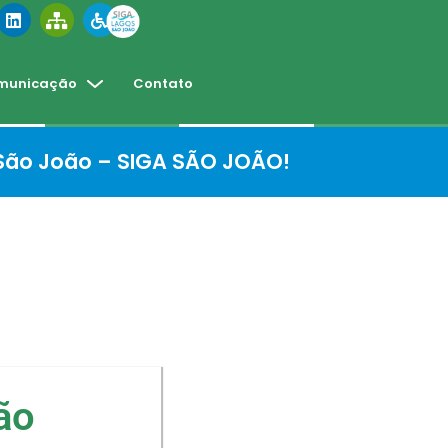
municação
Contato
 São João – SIGA SÃO JOÃO!
ão