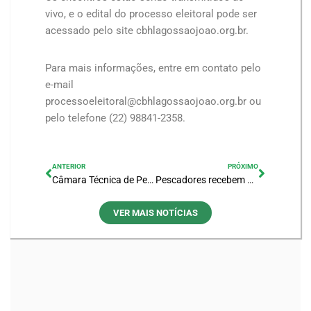
vivo, e o edital do processo eleitoral pode ser
acessado pelo site cbhlagossaojoao.org.br.
Para mais informações, entre em contato pelo
e-mail
processoeleitoral@cbhlagossaojoao.org.br ou
pelo telefone (22) 98841-2358.
ANTERIOR
PRÓXIMO
Câmara Técnica de Pesca do CBH Lagos São João define Plano de Ação para conter colapso ambiental
Pescadores recebem Certificação Profissional em curso financiado pelo Comitê Lagos São João
VER MAIS NOTÍCIAS