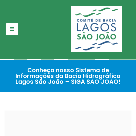
Pular
para
o
conteúdo
Conheça nosso Sistema de
Informações da Bacia Hidrográfica
Lagos São João – SIGA SÃO JOÃO!