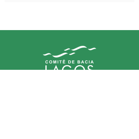
Comitê (CBHLSJ)
contato@cbhlagossaojoao.org.br