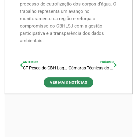
processo de eutrofização dos corpos d’água. O
trabalho representa um avanço no
monitoramento da região e reforça o
compromisso do CBHLSJ com a gestão
participativa e a transparência dos dados
ambientais.
ANTERIOR
PRÓXIMO
CT Pesca do CBH Lagos São João reelege Chico Pescador como coordenador e avança em pautas estratégicas
Câmaras Técnicas do CBH Lagos São João elegem novos coordenadores
VER MAIS NOTÍCIAS