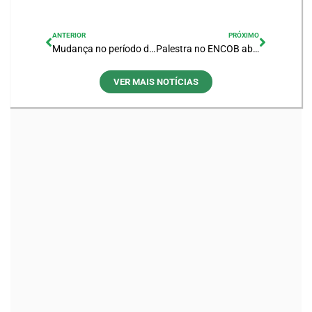
ANTERIOR
PRÓXIMO
Mudança no período de defeso da Lagoa de Araruama vai gerar impactos positivos na pesca, afirma CBHLSJ
Palestra no ENCOB aborda reaproveitamento de resíduos de ETE em Araruama
VER MAIS NOTÍCIAS