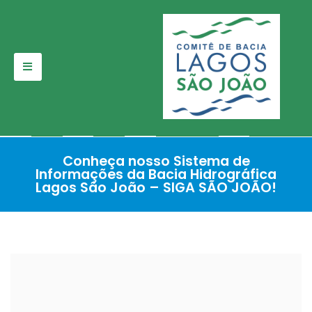
Pular
para
o
conteúdo
Conheça nosso Sistema de
Informações da Bacia Hidrográfica
Lagos São João – SIGA SÃO JOÃO!