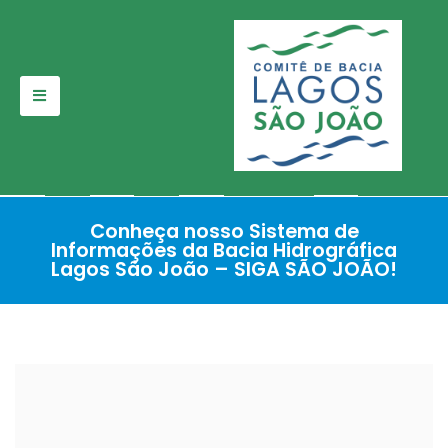
Pular
para
o
conteúdo
Conheça nosso Sistema de
Informações da Bacia Hidrográfica
Lagos São João – SIGA SÃO JOÃO!