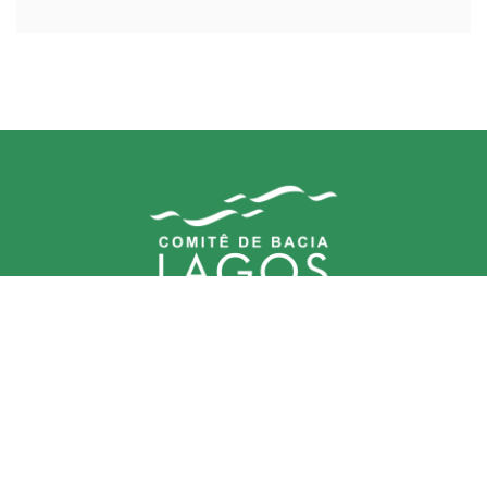
Comitê (CBHLSJ)
contato@cbhlagossaojoao.org.br