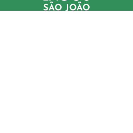
Comitê (CBHLSJ)
contato@cbhlagossaojoao.org.br
Delegatária (CILSJ)
secretariaexecutiva@cilsj.org.br
Avenida Um, n° 01, Jardins de São Pedro, São Pedro
da Aldeia, Lote 01, Quadra 11, CEP: 28.940-000
(22) 9 8841-2358