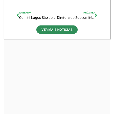
ANTERIOR
PRÓXIMO
Comitê Lagos São João realiza apresentação, no ENCOB, sobre ações e projetos desenvolvidos
Diretora do Subcomitê do Rio Una realiza apresentação durante quarto dia da XXV edição do ENCOB
VER MAIS NOTÍCIAS