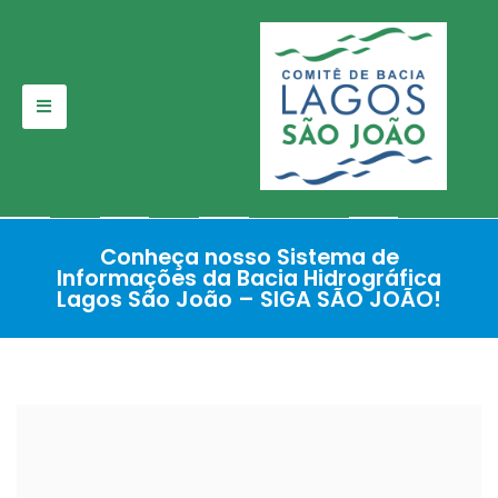
Pular
para
o
conteúdo
Conheça nosso Sistema de
Informações da Bacia Hidrográfica
Lagos São João – SIGA SÃO JOÃO!