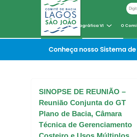
Pular
para
Região Hidrográfica VI
O Comi
o
conteúdo
Conheça nosso Sistema de 
SINOPSE DE REUNIÃO –
Reunião Conjunta do GT
Plano de Bacia, Câmara
Técnica de Gerenciamento
Costeiro e Usos Múltiplos