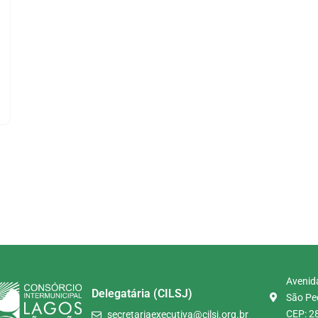
Avenida
Delegatária (CILSJ)
São Ped
CEP: 2
secretariaexecutiva@cilsj.org.br