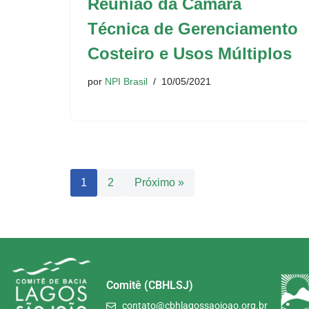
Reunião da Câmara
Técnica de Gerenciamento
Costeiro e Usos Múltiplos
por
NPI Brasil
10/05/2021
1
2
Próximo »
Comitê (CBHLSJ)
contato@cbhlagossaojoao.org.br