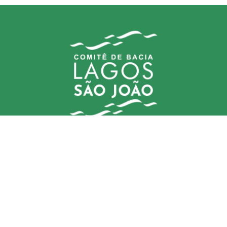
Comitê (CBHLSJ)
contato@cbhlagossaojoao.org.br
Delegatária (CILSJ)
secretariaexecutiva@cilsj.org.br