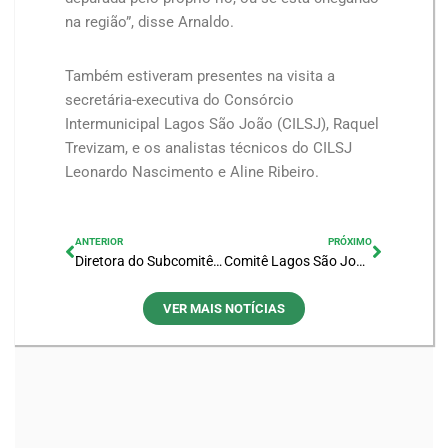
na região”, disse Arnaldo.
Também estiveram presentes na visita a
secretária-executiva do Consórcio
Intermunicipal Lagos São João (CILSJ), Raquel
Trevizam, e os analistas técnicos do CILSJ
Leonardo Nascimento e Aline Ribeiro.
ANTERIOR
PRÓXIMO
Diretora do Subcomitê do Rio Una realiza apresentação durante quarto dia da XXV edição do ENCOB
Comitê Lagos São João finaliza coletas de amostras de água no Rio São João
VER MAIS NOTÍCIAS