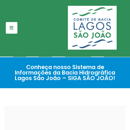
Pular
para
o
conteúdo
Conheça nosso Sistema de
Informações da Bacia Hidrográfica
Lagos São João – SIGA SÃO JOÃO!