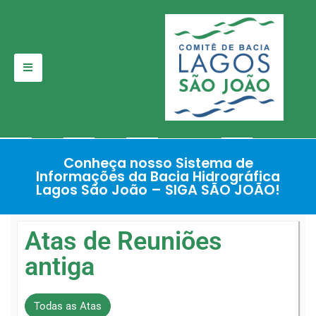
Pular
para
o
conteúdo
Conheça nosso Sistema de
Informações da Bacia Hidrográfica
Lagos São João – SIGA SÃO JOÃO!
Atas de Reuniões
antiga
Todas as Atas