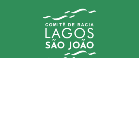
Comitê (CBHLSJ)
contato@cbhlagossaojoao.org.br
Delegatária (CILSJ)
secretariaexecutiva@cilsj.org.br
Avenida Um, n° 01, Jardins de São Pedro, São Pedro