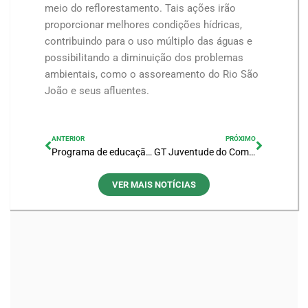
meio do reflorestamento. Tais ações irão
proporcionar melhores condições hídricas,
contribuindo para o uso múltiplo das águas e
possibilitando a diminuição dos problemas
ambientais, como o assoreamento do Rio São
João e seus afluentes.
ANTERIOR
PRÓXIMO
Programa de educação ambiental na comunidade quilombola de Benfica/Sobara, no município de Araruama
GT Juventude do Comitê Lagos São João tem nova coordenadora
VER MAIS NOTÍCIAS