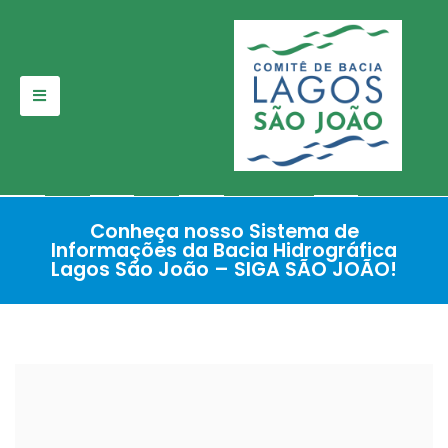
Pular
para
o
conteúdo
Conheça nosso Sistema de
Informações da Bacia Hidrográfica
Lagos São João – SIGA SÃO JOÃO!